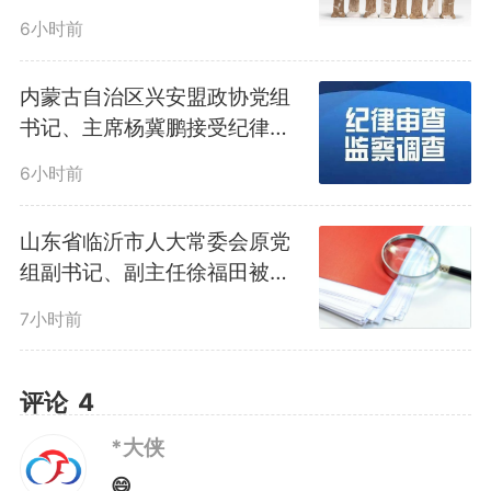
6小时前
入山人员20余名，有力震慑了“黑
领队”“黑向导”通过网络招揽、组织
内蒙古自治区兴安盟政协党组
书记、主席杨冀鹏接受纪律审
违规入山的乱象。
查和监察调查
6小时前
山东省临沂市人大常委会原党
组副书记、副主任徐福田被开
除党籍
7小时前
评论
4
*大侠
😄