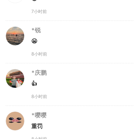
执法人员发现，这些违法入山
7小时前
者大多是通过社交媒体平台被招募
*锐
而来。与此同时，核心保护区内随
😬
8小时前
意丢弃的食品包装袋、饮料瓶等生
活垃圾触目惊心，多处野外烧火痕
*庆鹏
👍
迹更埋下了严重火灾隐患。执法人
8小时前
员在查处违法的同时，同步对现场
遗留垃圾进行清理，及时消除安全
*嘤嘤
重罚
风险。
8小时前