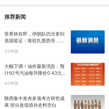
推荐新闻
世界杯在即，伊朗队仍没拿到
美国签证：将驻扎墨西哥，比
赛当天跨境参赛
3小时前
大幅下调！油价最新消息：预
近日，云南多部门在苍山兰峰
计92号汽油每升降价0.43元，
95号汽油每升大跌0.46元
区域开展联合执法行动，重拳打击
4小时前
擅自进入苍山核心保护区、未开发
陕西集中发布多项考古研究成
果 部分发现填补史料空白
区域的违法行为。行动共查处违法