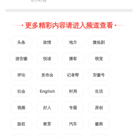
更多精彩内容请进入频道查看
头条
政情
地方
微短剧
游安徽
悦读
播客
萌宠
评论
发布会
记者帮
安徽号
社会
English
时局
生活
视频
好人
专题
原创
版权
教育
汽车
徽商