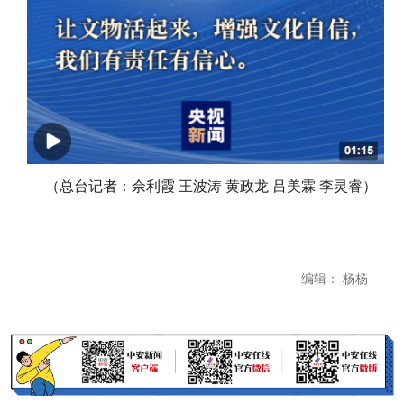
（总台记者：佘利霞 王波涛 黄政龙 吕美霖 李灵睿）
编辑： 杨杨