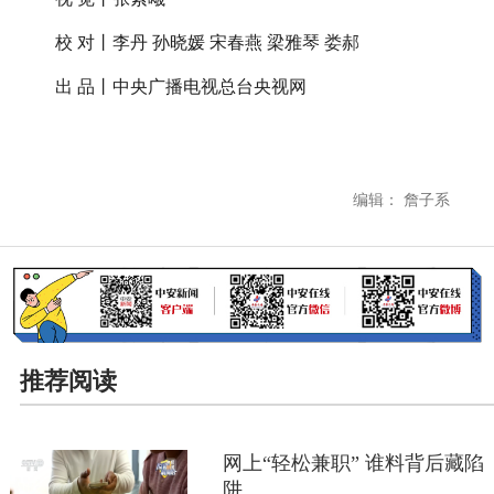
校 对丨李丹 孙晓媛 宋春燕 梁雅琴 娄郝
出 品丨中央广播电视总台央视网
编辑： 詹子系
推荐阅读
网上“轻松兼职” 谁料背后藏陷
阱