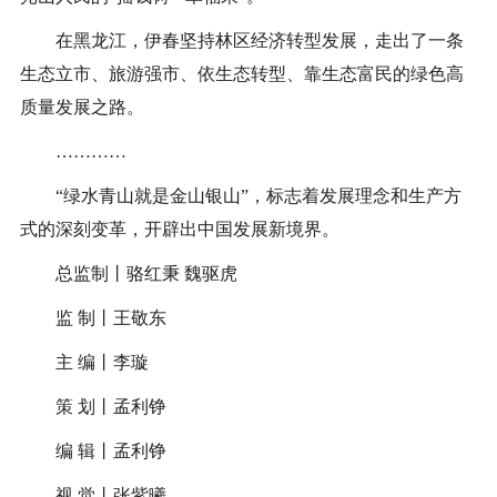
在黑龙江，伊春坚持林区经济转型发展，走出了一条
生态立市、旅游强市、依生态转型、靠生态富民的绿色高
质量发展之路。
…………
“绿水青山就是金山银山”，标志着发展理念和生产方
式的深刻变革，开辟出中国发展新境界。
总监制丨骆红秉 魏驱虎
监 制丨王敬东
主 编丨李璇
策 划丨孟利铮
编 辑丨孟利铮
视 觉丨张紫曦