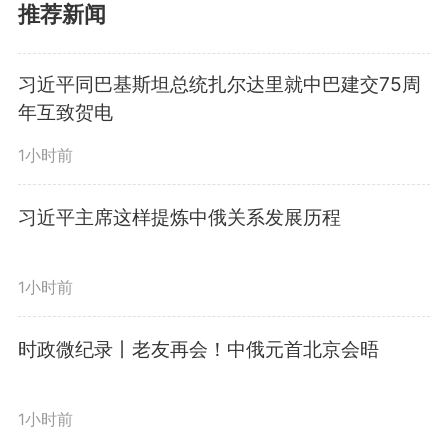
推荐新闻
联邦关于进一步加强全面战略协
作、深化睦邻友好合作的联合声
习近平同巴基斯坦总统扎尔达里就中巴建交75周
年互致贺电
明》，见证签署经贸、教育、科技
1小时前
等领域20项合作文件。访问期间，
双方还达成了其他领域20项合作文
习近平主席这样提炼中俄关系发展历程
件。一项又一项的务实合作，让高
1小时前
水平发展的中俄关系越走越实。
时政微纪录丨老友再会！中俄元首北京会晤
编辑：
武宇
1小时前
1801
微信
QQ
朋友圈