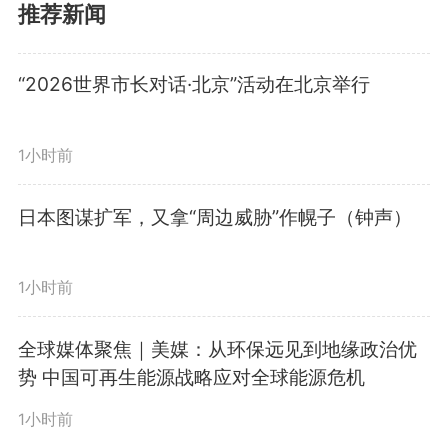
推荐新闻
日，文化传承发展座谈会在京举
“2026世界市长对话·北京”活动在北京举行
行。
1小时前
在这场座谈会上，习近平总书
记发出“更好担负起新的文化使
日本图谋扩军，又拿“周边威胁”作幌子（钟声）
命”的时代强音。
1小时前
如何继续推动文化繁荣、建设
全球媒体聚焦｜美媒：从环保远见到地缘政治优
势 中国可再生能源战略应对全球能源危机
文化强国，更好担负起新的文化使
1小时前
命？座谈会上，习近平总书记从三