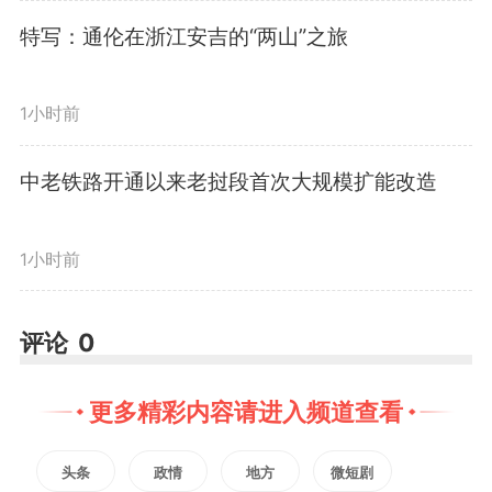
个方面提出实践要求：“第一，坚
特写：通伦在浙江安吉的“两山”之旅
定文化自信”“第二，秉持开放包
1小时前
容”“第三，坚持守正创新”。
中老铁路开通以来老挝段首次大规模扩能改造
三年来，总书记的文化足迹遍
1小时前
布大江南北，围绕文化传承发展发
表一系列重要讲话、作出一系列重
评论
0
要指示。在学习中，我们深切体会
更多精彩内容请进入频道查看
到，这三点正是新征程上赓续历史
文脉、谱写当代华章的根本遵循。
头条
政情
地方
微短剧