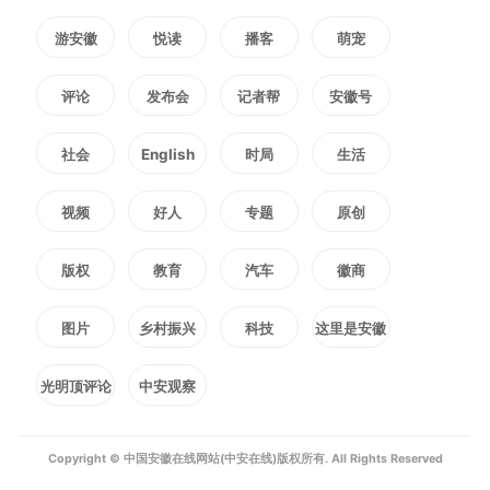
游安徽
悦读
播客
萌宠
坚定文化自信——
评论
发布会
记者帮
安徽号
树立文化自信，本质是重新认
社会
English
时局
生活
识文化意义上的“我是谁”，重新确
视频
好人
专题
原创
立起精神上的独立自主。
版权
教育
汽车
徽商
精神上的独立自主从哪里来？
图片
乡村振兴
科技
这里是安徽
很重要的就是从中华民族创造的灿
光明顶评论
中安观察
烂文明中来，从我们传承千年的文
Copyright © 中国安徽在线网站(中安在线)版权所有. All Rights Reserved
化主体性中来。