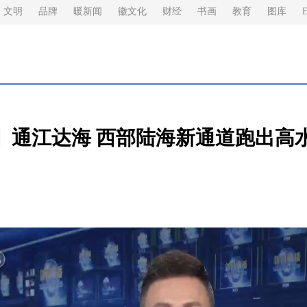
文明
品牌
暖新闻
徽文化
财经
书画
教育
图库
E
】通江达海 西部陆海新通道跑出高水