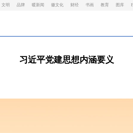
文明
品牌
暖新闻
徽文化
财经
书画
教育
图库
E
习近平党建思想内涵要义