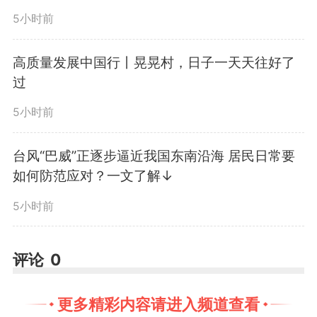
5小时前
向、提供了重要遵循。出版发行
《习近平关于基层工作方法的重要
高质量发展中国行丨晃晃村，日子一天天往好了
过
论述学习读本》，对于帮助各级党
5小时前
组织和党员、干部系统学习掌握习
台风“巴威”正逐步逼近我国东南沿海 居民日常要
近平同志关于基层工作方法的重要
如何防范应对？一文了解↓
论述，深刻领悟做好基层工作的重
5小时前
大意义、根本要求、科学理念、有
评论
0
效方式、根本保证，更好地认识基
层、深入基层、服务基层，着力巩
更多精彩内容请进入频道查看