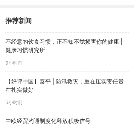
层打基础作为长远之计和固本之
策，探索形成了一系列富有理论意
推荐新闻
义和实践价值的基层工作方法。习
不经意的饮食习惯，正不知不觉损害你的健康 |
近平同志围绕基层工作方法发表的
健康习惯研究所
一系列重要论述，立意高远，内涵
5小时前
丰富，思想深刻，科学回答了什么
【好评中国】秦平 | 防汛救灾，重在压实责任贵
是基层、如何深入基层、如何服务
在扎实做好
基层等重大理论和实践问题，深化
5小时前
了对基层工作的规律性认识，为做
中欧经贸沟通制度化释放积极信号
好新时代新征程基层工作指明了方