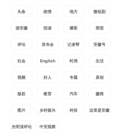
固党的执政根基，夯实中国式现代
头条
政情
地方
微短剧
化的基层基础，具有十分重要的意
游安徽
悦读
播客
萌宠
义。
评论
发布会
记者帮
安徽号
近日，中央党的建设工作领导
社会
English
时局
生活
小组发出通知，要求各级党组织把
视频
好人
专题
原创
《习近平关于基层工作方法论述摘
版权
教育
汽车
徽商
编》和《习近平关于基层工作方法
图片
乡村振兴
科技
这里是安徽
的重要论述学习读本》作为树立和
光明顶评论
中安观察
践行正确政绩观学习教育的重要学