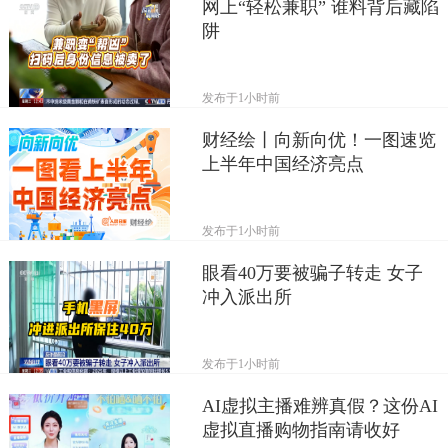
网上“轻松兼职” 谁料背后藏陷
阱
发布于
1小时前
财经绘丨向新向优！一图速览
上半年中国经济亮点
发布于
1小时前
眼看40万要被骗子转走 女子
冲入派出所
发布于
1小时前
AI虚拟主播难辨真假？这份AI
虚拟直播购物指南请收好