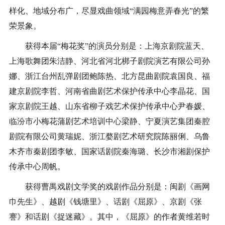
样化、地域分布广，尽显戏曲领域“满园梅意弄春光”的繁
荣景象。
获得本届“梅花奖”的演员分别是：上海京剧院蓝天、
上海歌舞团朱洁静、河北省河北梆子剧院演艺有限公司孙
娜、浙江台州乱弹剧团鲍陈热、北方昆曲剧院袁国良、福
建京剧院李哲、河南省曲剧艺术保护传承中心李晶花、国
家京剧院王越、山东省柳子戏艺术保护传承中心尹春媛、
临汾市小梅花蒲剧艺术培训中心梁静、宁夏演艺集团秦腔
剧院有限公司黄瑞妮、浙江婺剧艺术研究院陈丽俐、乌鲁
木齐市秦剧团李敏、国家话剧院秦海璐、长沙市湘剧保护
传承中心周帆。
获得曹禺戏剧文学奖的戏剧作品分别是：闽剧《画网
巾先生》、越剧《钱塘里》、话剧《屈原》、京剧《张
謇》和话剧《捉迷藏》。其中，《屈原》的作者黄维若时