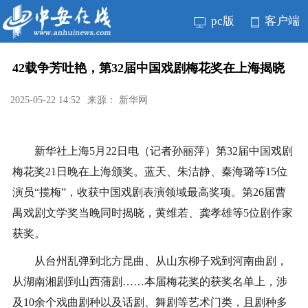
pc版
客户端
42载争芳吐艳，第32届中国戏剧梅花奖在上海揭晓
2025-05-22 14:52
来源： 新华网
新华社上海5月22日电（记者孙丽萍）第32届中国戏剧
梅花奖21日晚在上海颁奖。蓝天、朱洁静、秦海璐等15位
演员“揽梅”，收获中国戏剧表演领域最高奖项。第26届曹
禺戏剧文学奖当晚同时揭晓，黄维若、龚孝雄等5位剧作家
获奖。
从台州乱弹到北方昆曲、从山东柳子戏到河南曲剧，
从湖南湘剧到山西蒲剧……本届梅花奖的获奖名单上，涉
及10余个戏曲剧种以及话剧、舞剧等艺术门类，且剧种多