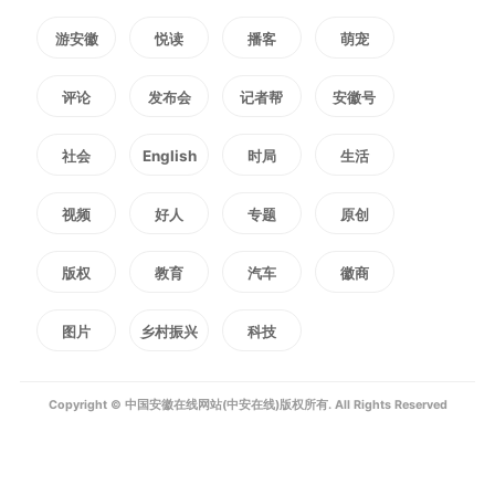
下越不容易提前自燃。通俗地说，
游安徽
悦读
播客
萌宠
发动机工作时，本来应该由火花塞
评论
发布会
记者帮
安徽号
在合适的时机点燃汽油和空气的混
社会
English
时局
生活
合气。如果汽油抗爆性不够，在气
视频
好人
专题
原创
缸被压缩到高温、高压力时，就可
能提前自己燃起来，发动机就会出
版权
教育
汽车
徽商
现不正常的震动，也就是
爆震
。轻
图片
乡村振兴
科技
则动力不稳，重则可能损伤发动
Copyright © 中国安徽在线网站(中安在线)版权所有. All Rights Reserved
机。