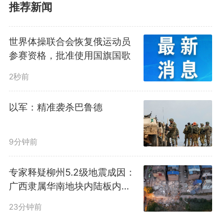
推荐新闻
从92号到103号
世界体操联合会恢复俄运动员
不同标号意味着什么？
参赛资格，批准使用国旗国歌
2秒前
作为高标号的赛级汽油，103
号汽油燃烧效率高、动力响应快，
以军：精准袭杀巴鲁德
兼顾了高性能与绿色环保。我们的
9分钟前
家用汽车是否适合加注这种新汽油
专家释疑柳州5.2级地震成因：
呢？
广西隶属华南地块内陆板内构
造区，以板内应力释放为主
23分钟前