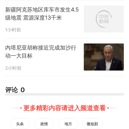
新疆阿克苏地区库车市发生4.5
级地震 震源深度13千米
1小时前
内塔尼亚胡称接近完成加沙行
动一大目标
2小时前
92、95、98、103这些数字
评论
0
主要对应汽油的研究法辛烷值，反
映的是
汽油抗爆能力
。数字越高，
更多精彩内容请进入频道查看
说明汽油在发动机高温、高压环境
头条
政情
地方
微短剧