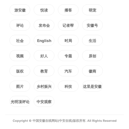
编辑：
叶广冬
游安徽
悦读
播客
萌宠
2539
微信
QQ
朋友圈
评论
发布会
记者帮
安徽号
社会
English
时局
生活
版权声明：未经许可禁止以任何形式转载
视频
好人
专题
原创
版权
教育
汽车
徽商
图片
乡村振兴
科技
这里是安徽
光明顶评论
中安观察
Copyright © 中国安徽在线网站(中安在线)版权所有. All Rights Reserved