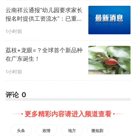
装机，煤电行业绿色低碳转型发展
云南祥云通报“幼儿园要求家长
对于“双碳”目标达成具有重要现实
报名时提供工资流水”：已重新
规范调整《通告》，更正发布
意义。这项成果为我国未来燃煤机
1小时前
组实现大幅度碳减排验证了一条具
荔枝+龙眼=？全球首个新品种
有潜力的技术路径，对我国煤电绿
在广东诞生！
1小时前
色低碳转型、煤电与新能源融合发
展具有重要意义。
评论
0
（总台央视记者 王世玉 古峻
更多精彩内容请进入频道查看
岭 郝毅杰）
头条
政情
地方
微短剧