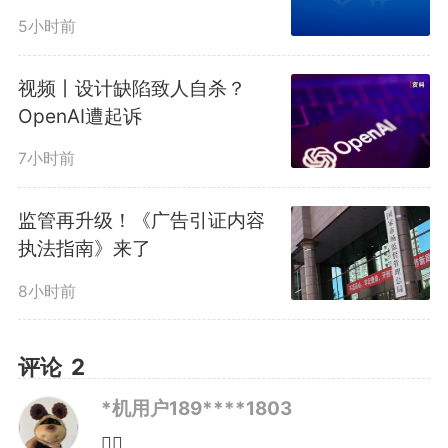
本次编制工作高标准推进，严
5小时前
格遵循三大原则。坚持需求导向，
视频丨设计缺陷致人自杀？
紧扣国家重大战略与外贸发展需
OpenAI遭起诉
求，对标CCC认证制度最新改革成
7小时前
果划定编制范围，确保内容与对外
监管再升级！《广告引证内容
执法指南》来了
开放总体目标高度契合。坚守专业
8小时前
标准，组织质量认证领域国际专家
与专业人才建立专项团队，经过多
评论
2
轮翻译、审校、复核，形成严谨规
*机用户189****1803
👌🏻