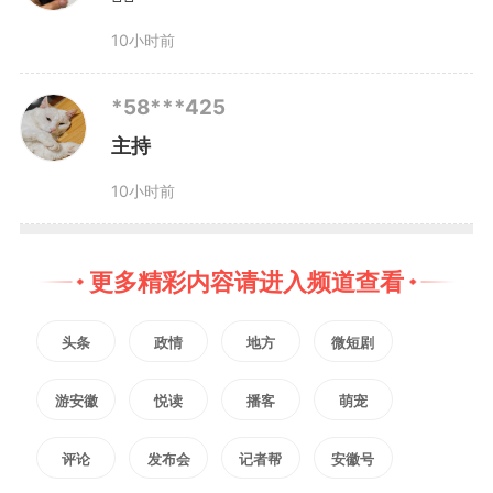
范、体系完整的英文版制度文件。
10小时前
做到全域覆盖，紧贴企业外贸实操
需求，完整收录CCC认证核心法规
*58***425
主持
规章及全部实施规则，实现制度体
10小时前
系内容全覆盖、无遗漏。
更多精彩内容请进入频道查看
市场监管总局（国家认监委）
将持续深化多双边质量认证国际合
头条
政情
地方
微短剧
作，丰富合作应用场景，助力境外
游安徽
悦读
播客
萌宠
各方精准、全面了解我国CCC认证
评论
发布会
记者帮
安徽号