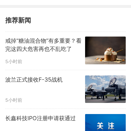
准入制度，以守护国家安全、人身
健康、动植物安全与生态环境、防
推荐新闻
范市场欺诈为核心目标，由市场监
戒掉“糖油混合物”有多重要？看
管总局（国家认监委）统筹建设、
完这四大危害再也不乱吃了
第三方机构具体实施。目前，我国
5小时前
CCC认证目录涵盖17大类106种产
波兰正式接收F-35战机
品，配套8项通用实施规则、38项
产品实施规则，广泛覆盖外贸及民
5小时前
生重点领域。
长鑫科技IPO注册申请获通过